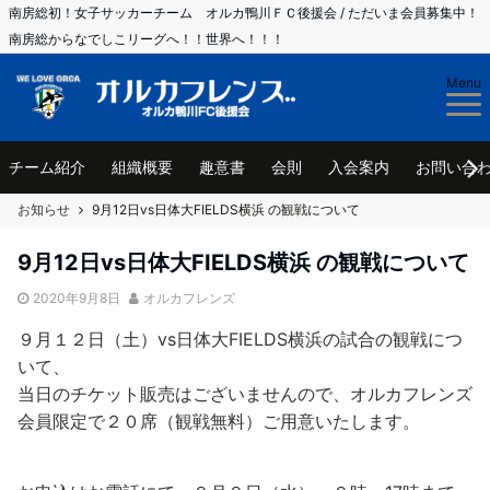
南房総初！女子サッカーチーム オルカ鴨川ＦＣ後援会 / ただいま会員募集中！
南房総からなでしこリーグへ！！世界へ！！！
Menu
チーム紹介
組織概要
趣意書
会則
入会案内
お問い合
お知らせ
9月12日vs日体大FIELDS横浜 の観戦について
9月12日vs日体大FIELDS横浜 の観戦について
2020年9月8日
オルカフレンズ
９月１２日（土）vs日体大FIELDS横浜の試合の観戦につ
いて、
当日のチケット販売はございませんので、オルカフレンズ
会員限定で２０席（観戦無料）ご用意いたします。