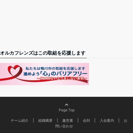
オルカフレンズはこの取組を応援します
Page Top
チーム紹介
組織概要
趣意書
会則
入会案内
お
問い合わせ