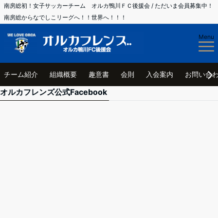
南房総初！女子サッカーチーム オルカ鴨川ＦＣ後援会 / ただいま会員募集中！
南房総からなでしこリーグへ！！世界へ！！！
Menu
チーム紹介
組織概要
趣意書
会則
入会案内
お問い合
オルカフレンズ公式Facebook